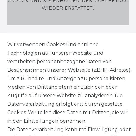
ZURÜCK UND SIE ERHALTEN DEN ZAHLBETRAG
WIEDER ERSTATTET.
SHOP
Wir verwenden Cookies und ähnliche
Technologien auf unserer Website und
MEIN KONTO
verarbeiten personenbezogene Daten von
Besucher:innen unserer Webseite (z.B. IP-Adresse),
SERVICE
um z.B. Inhalte und Anzeigen zu personalisieren,
Medien von Drittanbietern einzubinden oder
Holzenplotz
Zugriffe auf unsere Website zu analysieren. Die
Datenverarbeitung erfolgt erst durch gesetzte
Cookies. Wir teilen diese Daten mit Dritten, die wir
in den Einstellungen benennen.
Impressum
Daten­schutz­erklärung
Die Datenverarbeitung kann mit Einwilligung oder