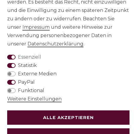
werden. Es besteht das Recht, nicht einzuwilligen
und die Einwilligung zu einem späteren Zeitpunkt
zu ändern oder zu widerrufen. Beachten Sie
unser
Impressum
und weitere Hinweise zur
AGB
Barrierefreiheitserklärung
Verwendung personenbezogener Daten in
unserer
Daten­schutz­erklärung
.
Essenziell
Statistik
Widerrufs­recht
Externe Medien
PayPal
Funktional
VERTRAG WIDERRUFEN
Weitere Einstellungen
Test
ALLE AKZEPTIEREN
© Copyright 2026 | Alle Rechte vorbehalten.