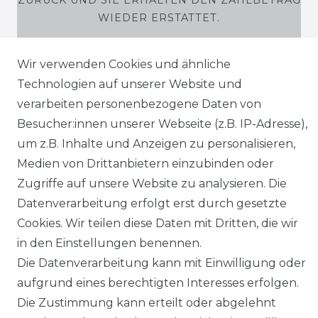
ZURÜCK UND SIE ERHALTEN DEN ZAHLBETRAG
WIEDER ERSTATTET.
Wir verwenden Cookies und ähnliche
Technologien auf unserer Website und
SHOP
verarbeiten personenbezogene Daten von
Besucher:innen unserer Webseite (z.B. IP-Adresse),
MEIN KONTO
um z.B. Inhalte und Anzeigen zu personalisieren,
Medien von Drittanbietern einzubinden oder
SERVICE
Zugriffe auf unsere Website zu analysieren. Die
Datenverarbeitung erfolgt erst durch gesetzte
Holzenplotz
Cookies. Wir teilen diese Daten mit Dritten, die wir
in den Einstellungen benennen.
Die Datenverarbeitung kann mit Einwilligung oder
aufgrund eines berechtigten Interesses erfolgen.
Impressum
Daten­schutz­erklärung
Die Zustimmung kann erteilt oder abgelehnt