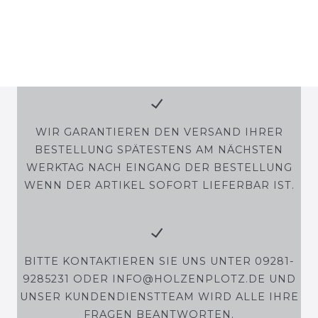
WIR GARANTIEREN DEN VERSAND IHRER
BESTELLUNG SPÄTESTENS AM NÄCHSTEN
WERKTAG NACH EINGANG DER BESTELLUNG
WENN DER ARTIKEL SOFORT LIEFERBAR IST.
BITTE KONTAKTIEREN SIE UNS UNTER 09281-
9285231 ODER INFO@HOLZENPLOTZ.DE UND
UNSER KUNDENDIENSTTEAM WIRD ALLE IHRE
FRAGEN BEANTWORTEN.