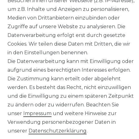
Besucher:innen unserer Webseite (z.B. IP-Adresse),
MEIN KONTO
um z.B. Inhalte und Anzeigen zu personalisieren,
Medien von Drittanbietern einzubinden oder
SERVICE
Zugriffe auf unsere Website zu analysieren. Die
Datenverarbeitung erfolgt erst durch gesetzte
Holzenplotz
Cookies. Wir teilen diese Daten mit Dritten, die wir
in den Einstellungen benennen.
Die Datenverarbeitung kann mit Einwilligung oder
aufgrund eines berechtigten Interesses erfolgen.
Impressum
Daten­schutz­erklärung
Die Zustimmung kann erteilt oder abgelehnt
werden. Es besteht das Recht, nicht einzuwilligen
und die Einwilligung zu einem späteren Zeitpunkt
zu ändern oder zu widerrufen. Beachten Sie
unser
Impressum
und weitere Hinweise zur
AGB
Barrierefreiheitserklärung
Verwendung personenbezogener Daten in
unserer
Daten­schutz­erklärung
.