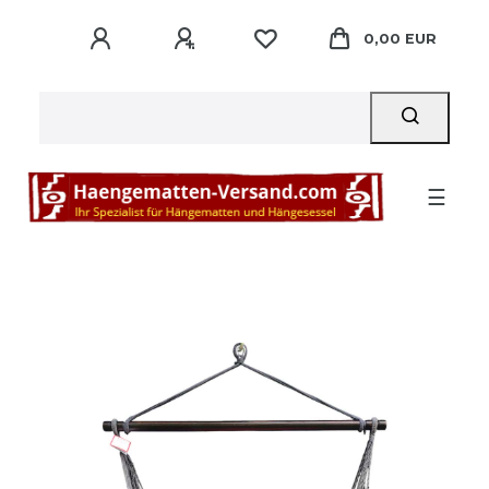
0,00 EUR
☰