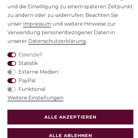
und die Einwilligung zu einem späteren Zeitpunkt
AGB
Barrierefreiheitserklärung
zu ändern oder zu widerrufen. Beachten Sie
unser
Impressum
und weitere Hinweise zur
Verwendung personenbezogener Daten in
unserer
Daten­schutz­erklärung
.
Widerrufs­recht
Essenziell
Statistik
VERTRAG WIDERRUFEN
Externe Medien
PayPal
Funktional
Test
Weitere Einstellungen
© Copyright 2026 | Alle Rechte vorbehalten.
ALLE AKZEPTIEREN
Holzenplotz
ALLE ABLEHNEN