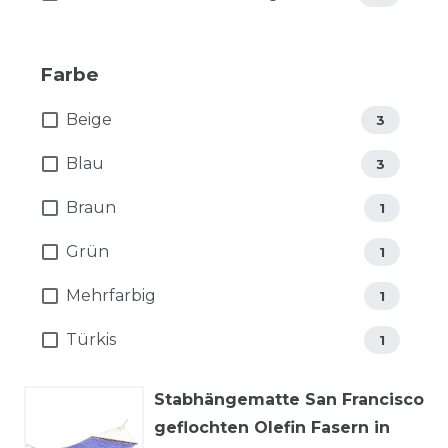
Farbe
Beige
3
Blau
3
Braun
1
Grün
1
Mehrfarbig
1
Türkis
1
Stabhängematte San Francisco
geflochten Olefin Fasern in