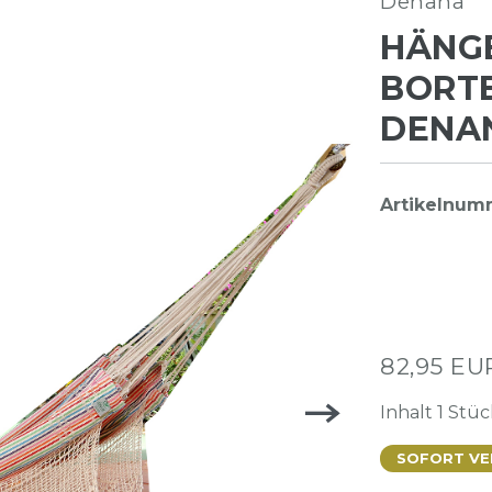
Denana
HÄNGE
BORT
DENA
Artikelnu
82,95 E
Inhalt
1
Stüc
SOFORT VER