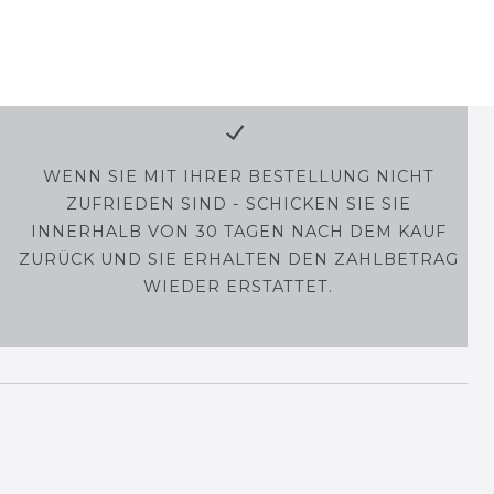
WENN SIE MIT IHRER BESTELLUNG NICHT
ZUFRIEDEN SIND - SCHICKEN SIE SIE
INNERHALB VON 30 TAGEN NACH DEM KAUF
ZURÜCK UND SIE ERHALTEN DEN ZAHLBETRAG
WIEDER ERSTATTET.