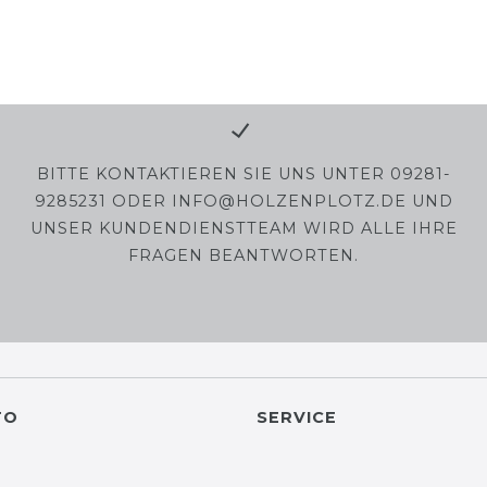
BITTE KONTAKTIEREN SIE UNS UNTER 09281-
9285231 ODER INFO@HOLZENPLOTZ.DE UND
UNSER KUNDENDIENSTTEAM WIRD ALLE IHRE
FRAGEN BEANTWORTEN.
TO
SERVICE