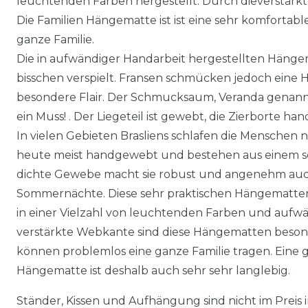
leuchtenden Farben hergestellt. Durch dieverstärkte
Die Familien Hängematte ist ist eine sehr komforta
ganze Familie.
Die in aufwändiger Handarbeit hergestellten Hängem
bisschen verspielt. Fransen schmücken jedoch eine
besondere Flair. Der Schmucksaum, Veranda genannt,
ein Muss! . Der Liegeteil ist gewebt, die Zierborte h
In vielen Gebieten Brasliens schlafen die Menschen 
heute meist handgewebt und bestehen aus einem sc
dichte Gewebe macht sie robust und angenehm auch
Sommernächte. Diese sehr praktischen Hängematt
in einer Vielzahl von leuchtenden Farben und aufwä
verstärkte Webkante sind diese Hängematten besond
können problemlos eine ganze Familie tragen. Eine gu
Hängematte ist deshalb auch sehr sehr langlebig.
Ständer, Kissen und Aufhängung sind nicht im Preis 