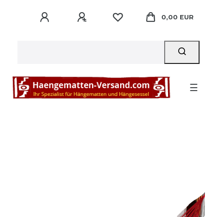
0,00 EUR
☰