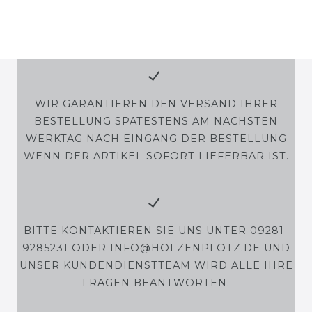
WIR GARANTIEREN DEN VERSAND IHRER
BESTELLUNG SPÄTESTENS AM NÄCHSTEN
WERKTAG NACH EINGANG DER BESTELLUNG
WENN DER ARTIKEL SOFORT LIEFERBAR IST.
BITTE KONTAKTIEREN SIE UNS UNTER 09281-
9285231 ODER INFO@HOLZENPLOTZ.DE UND
UNSER KUNDENDIENSTTEAM WIRD ALLE IHRE
FRAGEN BEANTWORTEN.