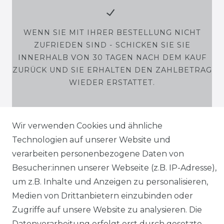
WENN SIE MIT IHRER BESTELLUNG NICHT
ZUFRIEDEN SIND - SCHICKEN SIE SIE
INNERHALB VON 30 TAGEN NACH DEM KAUF
ZURÜCK UND SIE ERHALTEN DEN ZAHLBETRAG
WIEDER ERSTATTET.
Wir verwenden Cookies und ähnliche
Technologien auf unserer Website und
SHOP
verarbeiten personenbezogene Daten von
MEIN KONTO
Besucher:innen unserer Webseite (z.B. IP-Adresse),
um z.B. Inhalte und Anzeigen zu personalisieren,
SERVICE
Medien von Drittanbietern einzubinden oder
Zugriffe auf unsere Website zu analysieren. Die
Holzenplotz
Datenverarbeitung erfolgt erst durch gesetzte