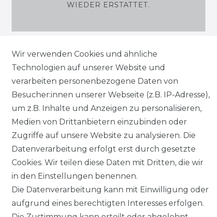
WIEDER ERSTATTET.
Wir verwenden Cookies und ähnliche
SHOP
Technologien auf unserer Website und
verarbeiten personenbezogene Daten von
MEIN KONTO
Besucher:innen unserer Webseite (z.B. IP-Adresse),
um z.B. Inhalte und Anzeigen zu personalisieren,
SERVICE
Medien von Drittanbietern einzubinden oder
Zugriffe auf unsere Website zu analysieren. Die
Holzenplotz
Datenverarbeitung erfolgt erst durch gesetzte
Cookies. Wir teilen diese Daten mit Dritten, die wir
in den Einstellungen benennen.
Die Datenverarbeitung kann mit Einwilligung oder
Impressum
Daten­schutz­erklärung
aufgrund eines berechtigten Interesses erfolgen.
Die Zustimmung kann erteilt oder abgelehnt