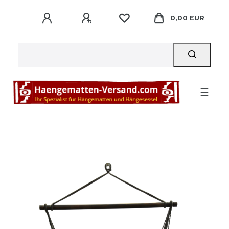
0,00 EUR
☰