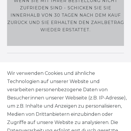
WENN SIE MIT IHRER BESTELLUNG NICHT
ZUFRIEDEN SIND - SCHICKEN SIE SIE
INNERHALB VON 30 TAGEN NACH DEM KAUF
ZURÜCK UND SIE ERHALTEN DEN ZAHLBETRAG
WIEDER ERSTATTET.
SHOP
Wir verwenden Cookies und ähnliche
MEIN KONTO
Technologien auf unserer Website und
verarbeiten personenbezogene Daten von
SERVICE
Besucher:innen unserer Webseite (z.B. IP-Adresse),
um z.B. Inhalte und Anzeigen zu personalisieren,
Holzenplotz
Medien von Drittanbietern einzubinden oder
Zugriffe auf unsere Website zu analysieren. Die
Datenverarbeitung erfolgt erst durch gesetzte