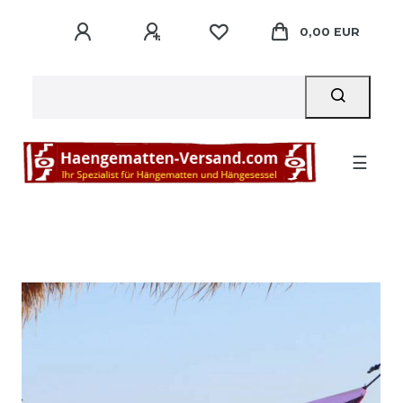
0,00 EUR
☰