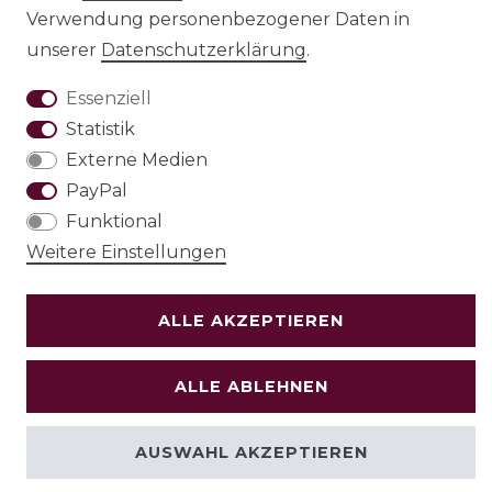
Verwendung personenbezogener Daten in
unserer
Daten­schutz­erklärung
.
Essenziell
Statistik
Widerrufs­recht
Externe Medien
PayPal
Funktional
VERTRAG WIDERRUFEN
Weitere Einstellungen
Test
ALLE AKZEPTIEREN
© Copyright 2026 | Alle Rechte vorbehalten.
ALLE ABLEHNEN
Holzenplotz
AUSWAHL AKZEPTIEREN