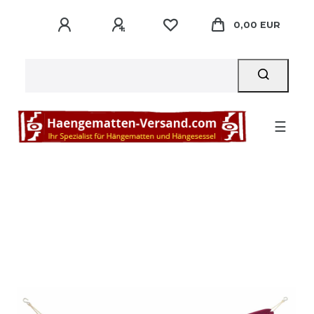
0,00 EUR
☰