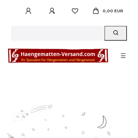
0,00 EUR
☰