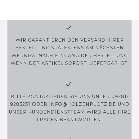
WIR GARANTIEREN DEN VERSAND IHRER
BESTELLUNG SPÄTESTENS AM NÄCHSTEN
WERKTAG NACH EINGANG DER BESTELLUNG
WENN DER ARTIKEL SOFORT LIEFERBAR IST.
BITTE KONTAKTIEREN SIE UNS UNTER 09281-
9285231 ODER INFO@HOLZENPLOTZ.DE UND
UNSER KUNDENDIENSTTEAM WIRD ALLE IHRE
FRAGEN BEANTWORTEN.