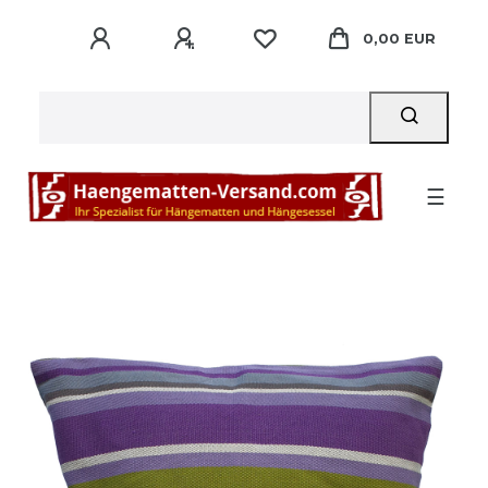
0,00 EUR
☰