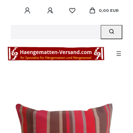
0,00 EUR
☰