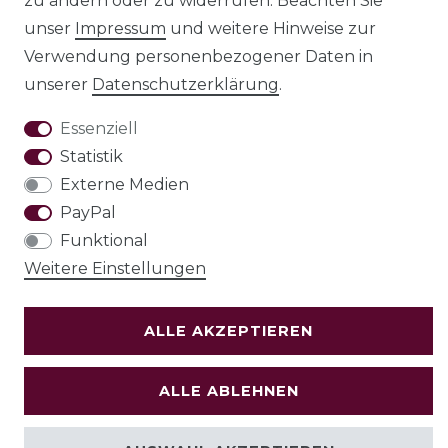
zu ändern oder zu widerrufen. Beachten Sie
unser
Impressum
und weitere Hinweise zur
AGB
Barrierefreiheitserklärung
Verwendung personenbezogener Daten in
unserer
Daten­schutz­erklärung
.
Essenziell
Statistik
Widerrufs­recht
Externe Medien
PayPal
Funktional
VERTRAG WIDERRUFEN
Weitere Einstellungen
Test
ALLE AKZEPTIEREN
© Copyright 2026 | Alle Rechte vorbehalten.
ALLE ABLEHNEN
Holzenplotz