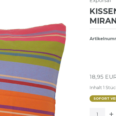
Exporsal
KISSE
MIRAN
Artikelnu
18,95 EU
Inhalt
1
Stüc
SOFORT VER