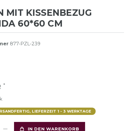
N MIT KISSENBEZUG
DA 60*60 CM
mmer
877-PZL-239
*
R
k
SANDFERTIG, LIEFERZEIT 1 - 3 WERKTAGE
IN DEN WARENKORB