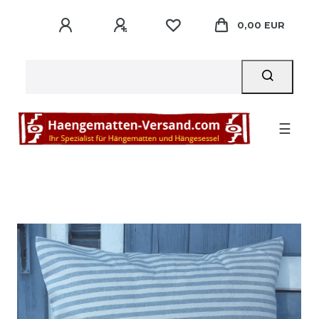
0,00 EUR
☰