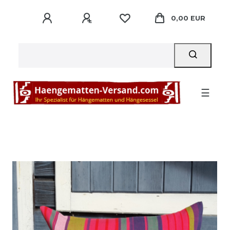
0,00 EUR
☰