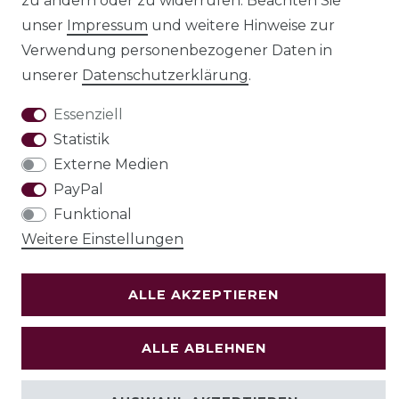
zu ändern oder zu widerrufen. Beachten Sie
unser
Impressum
und weitere Hinweise zur
AGB
Barrierefreiheitserklärung
Verwendung personenbezogener Daten in
unserer
Daten­schutz­erklärung
.
Essenziell
Statistik
Widerrufs­recht
Externe Medien
PayPal
Funktional
VERTRAG WIDERRUFEN
Weitere Einstellungen
Test
ALLE AKZEPTIEREN
© Copyright 2026 | Alle Rechte vorbehalten.
ALLE ABLEHNEN
Holzenplotz