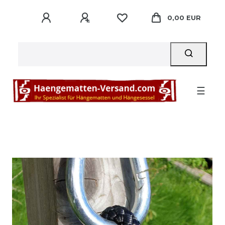
0,00 EUR
☰